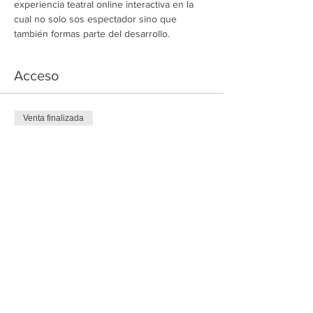
experiencia teatral online interactiva en la 
cual no solo sos espectador sino que 
también formas parte del desarrollo.
Acceso
Venta finalizada
Tipo de entrada
Ticket general
Leer más
Precio
US$ 6,00
Compartir este evento