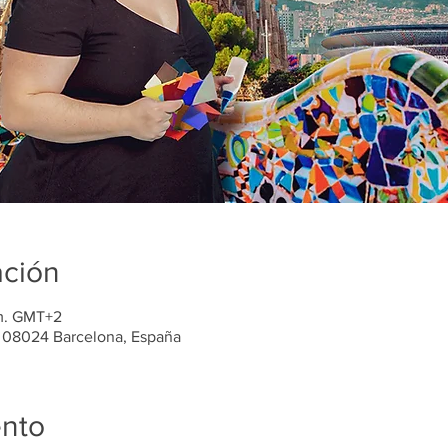
ación
 m. GMT+2
, 08024 Barcelona, España
ento