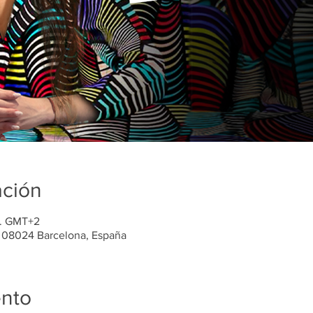
ación
m. GMT+2
, 08024 Barcelona, España
ento