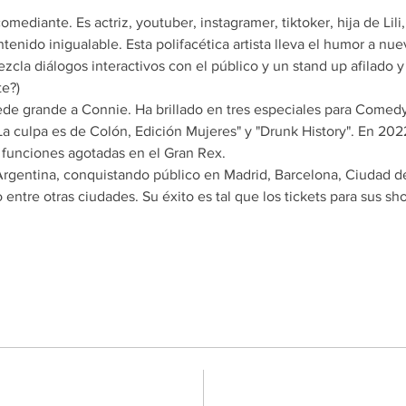
comediante. Es actriz, youtuber, instagramer, tiktoker, hija de Li
enido inigualable. Esta polifacética artista lleva el humor a nu
cla diálogos interactivos con el público y un stand up afilado y
te?)
de grande a Connie. Ha brillado en tres especiales para Comedy
La culpa es de Colón, Edición Mujeres" y "Drunk History". En 2022
s funciones agotadas en el Gran Rex.
Argentina, conquistando público en Madrid, Barcelona, Ciudad d
entre otras ciudades. Su éxito es tal que los tickets para sus s