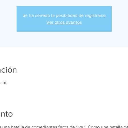
Se ha cerrado la posibilidad de registrarse
Ver otros eventos
ación
. m.
ento
una batalla de comediantes feroz de 1 vs 1. Como una batalla de 